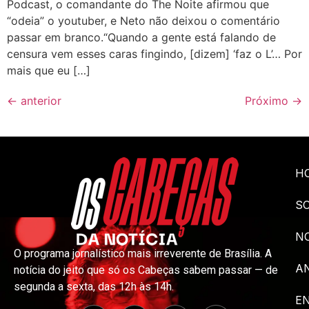
Podcast, o comandante do The Noite afirmou que
“odeia” o youtuber, e Neto não deixou o comentário
passar em branco.“Quando a gente está falando de
censura vem esses caras fingindo, [dizem] ‘faz o L’… Por
mais que eu […]
←
anterior
Próximo
→
H
S
NO
O programa jornalístico mais irreverente de Brasília. A
A
notícia do jeito que só os Cabeças sabem passar — de
segunda a sexta, das 12h às 14h.
E