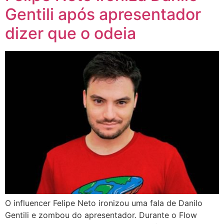
Gentili após apresentador
dizer que o odeia
O influencer Felipe Neto ironizou uma fala de Danilo
Gentili e zombou do apresentador. Durante o Flow