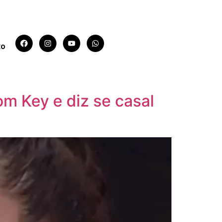
to
m Key e diz se casal