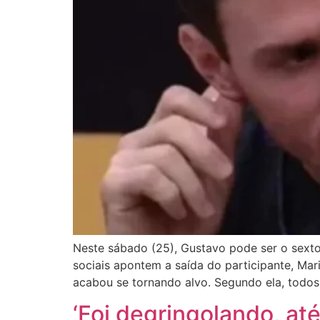
Neste sábado (25), Gustavo pode ser o sexto 
sociais apontem a saída do participante, Mar
acabou se tornando alvo. Segundo ela, todos
‘Foi degringolando, at