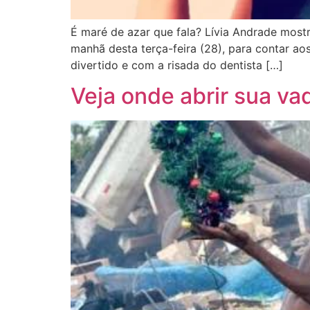
É maré de azar que fala? Lívia Andrade most
manhã desta terça-feira (28), para contar a
divertido e com a risada do dentista […]
Veja onde abrir sua va