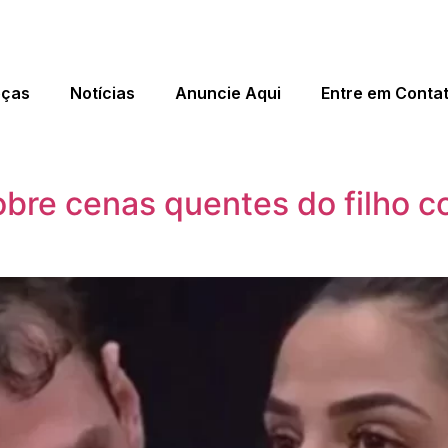
eças
Notícias
Anuncie Aqui
Entre em Conta
bre cenas quentes do filho co