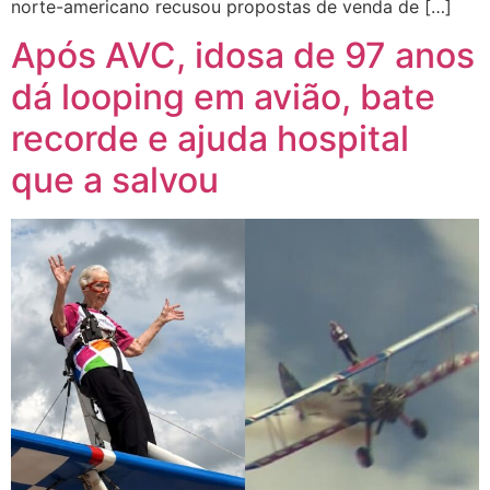
norte-americano recusou propostas de venda de […]
Após AVC, idosa de 97 anos
dá looping em avião, bate
recorde e ajuda hospital
que a salvou