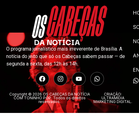
H
S
NO
O programa jornalístico mais irreverente de Brasília. A
A
notícia do jeito que só os Cabeças sabem passar — de
segunda a sexta, das 12h às 14h.
E
Copyright © 2026 OS CABEÇAS DA NOTÍCIA
CRIAÇÃO:
COM TONINHO POP. Todos os direitos
ULTRAMÍDIA
reservados.
MARKETING DIGITAL.