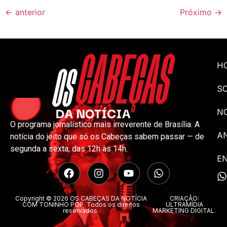
←
anterior
Próximo
→
H
S
NO
O programa jornalístico mais irreverente de Brasília. A
A
notícia do jeito que só os Cabeças sabem passar — de
segunda a sexta, das 12h às 14h.
E
Copyright © 2026 OS CABEÇAS DA NOTÍCIA
CRIAÇÃO:
COM TONINHO POP. Todos os direitos
ULTRAMÍDIA
reservados.
MARKETING DIGITAL.