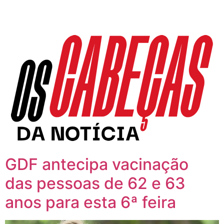
GDF antecipa vacinação
das pessoas de 62 e 63
anos para esta 6ª feira