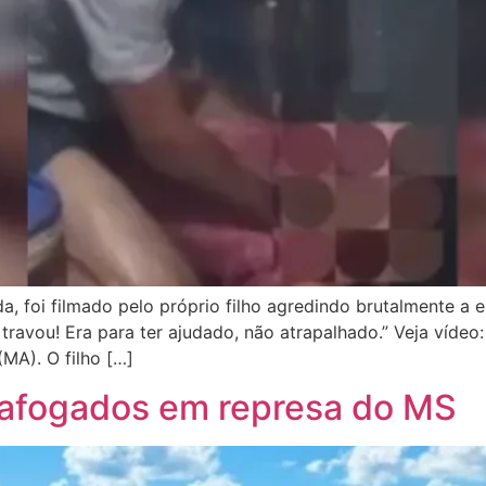
 foi filmado pelo próprio filho agredindo brutalmente a es
 travou! Era para ter ajudado, não atrapalhado.” Veja víde
MA). O filho […]
afogados em represa do MS