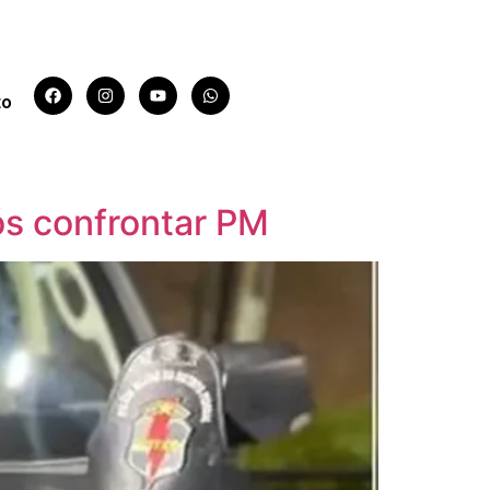
to
ós confrontar PM