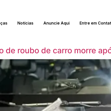
eças
Notícias
Anuncie Aqui
Entre em Conta
to de roubo de carro morre ap